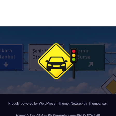
Proudly powered by WordPress
|
Theme: Newsup by
Themeansar
.
Home
10 Soru
25 Soru
50 Soru
Animasyon
EHLİYETHANE