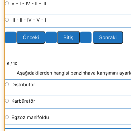
V - I - IV - II - III
III - II - IV - V - I
6 / 10
Aşağıdakilerden hangisi benzinhava karışımını ayarl
Distribütör
Karbüratör
Egzoz manifoldu