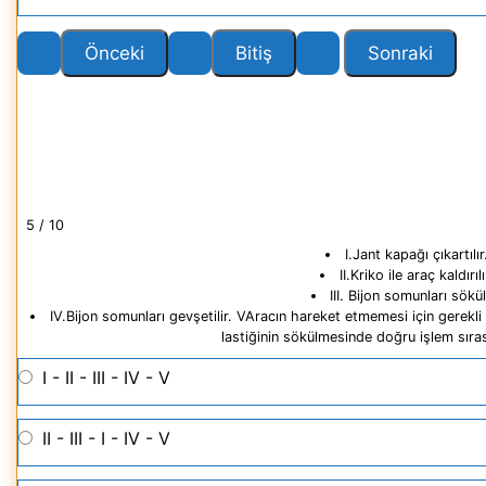
5 / 10
I.Jant kapağı çıkartılır
II.Kriko ile araç kaldırılı
III. Bijon somunları sökül
IV.Bijon somunları gevşetilir. VAracın hareket etmemesi için gerekli g
lastiğinin sökülmesinde doğru işlem sırası
I - II - III - IV - V
II - III - I - IV - V