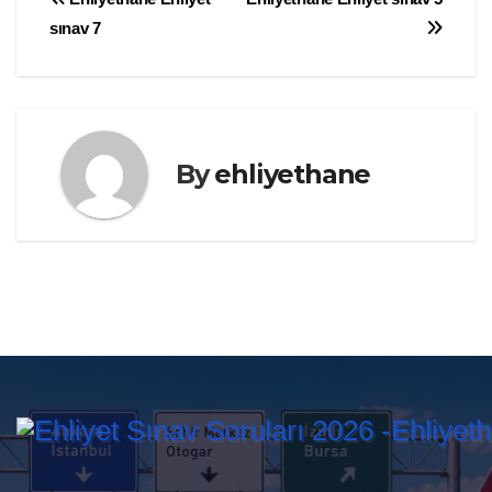
Yazı
sınav 7
gezinmesi
By
ehliyethane