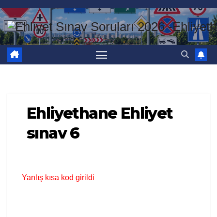
Skip
to
content
Ehliyethane Ehliyet
sınav 6
Yanlış kısa kod girildi