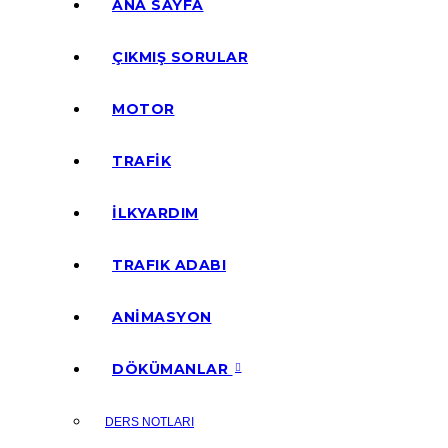
ANA SAYFA
ÇIKMIŞ SORULAR
MOTOR
TRAFİK
İLKYARDIM
TRAFIK ADABI
ANİMASYON
DÖKÜMANLAR
DERS NOTLARI