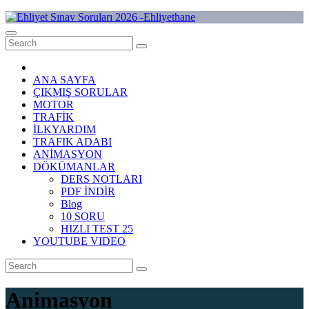
Skip
to
Ehliyet Sınav Soruları 2026 -Ehliyethane
content
ANA SAYFA
ÇIKMIŞ SORULAR
MOTOR
TRAFİK
İLKYARDIM
TRAFIK ADABI
ANİMASYON
DÖKÜMANLAR
DERS NOTLARI
PDF İNDİR
Blog
10 SORU
HIZLI TEST 25
YOUTUBE VIDEO
Animasyon