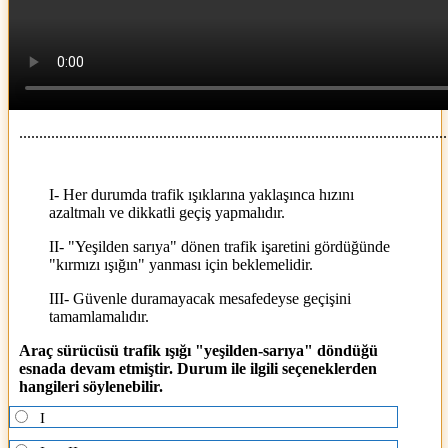
...........................................................................................................
I- Her durumda trafik ışıklarına yaklaşınca hızını
azaltmalı ve dikkatli geçiş yapmalıdır.
II- "Yeşilden sarıya" dönen trafik işaretini gördüğünde
"kırmızı ışığın" yanması için beklemelidir.
III- Güvenle duramayacak mesafedeyse geçişini
tamamlamalıdır.
Araç sürücüsü trafik ışığı "yeşilden-sarıya" döndüğü
esnada devam etmiştir. Durum ile ilgili seçeneklerden
hangileri söylenebilir.
I