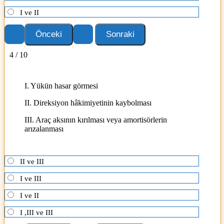
I ve II
4 / 10
I. Yükün hasar görmesi
II. Direksiyon hâkimiyetinin kaybolması
III. Araç aksının kırılması veya amortisörlerin
arızalanması
II ve III
I ve III
I ve II
I ,III ve III