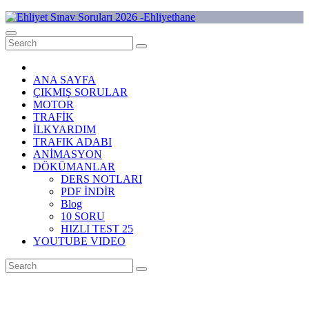
Skip
to
Ehliyet Sınav Soruları 2026 -Ehliyethane
content
ANA SAYFA
ÇIKMIŞ SORULAR
MOTOR
TRAFİK
İLKYARDIM
TRAFIK ADABI
ANİMASYON
DÖKÜMANLAR
DERS NOTLARI
PDF İNDİR
Blog
10 SORU
HIZLI TEST 25
YOUTUBE VIDEO