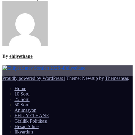
gezinmesi
By
ehliyethane
Proudly powered by WordPress
|
Theme: Newsup by
Themeansar
.
Home
10 Soru
25 Soru
50 Soru
Animasyon
EHLİYETHANE
Gizlilik Politikası
Hesap Silme
İlkyardım