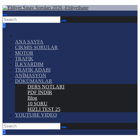
Skip
to
Ehliyet Sınav Soruları 2026 -Ehliyethane
content
ANA SAYFA
ÇIKMIŞ SORULAR
MOTOR
TRAFİK
İLKYARDIM
TRAFIK ADABI
ANİMASYON
DÖKÜMANLAR
DERS NOTLARI
PDF İNDİR
Blog
10 SORU
HIZLI TEST 25
YOUTUBE VIDEO