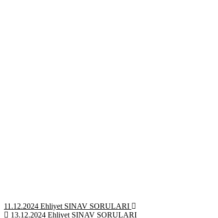
Yazı
11.12.2024 Ehliyet SINAV SORULARI
13.12.2024 Ehliyet SINAV SORULARI