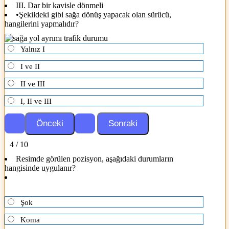
III. Dar bir kavisle dönmeli
•Şekildeki gibi sağa dönüş yapacak olan sürücü,
hangilerini yapmalıdır?
Yalnız I
I ve II
II ve III
I, II ve III
4 / 10
Resimde görülen pozisyon, aşağıdaki durumların
hangisinde uygulanır?
Şok
Koma