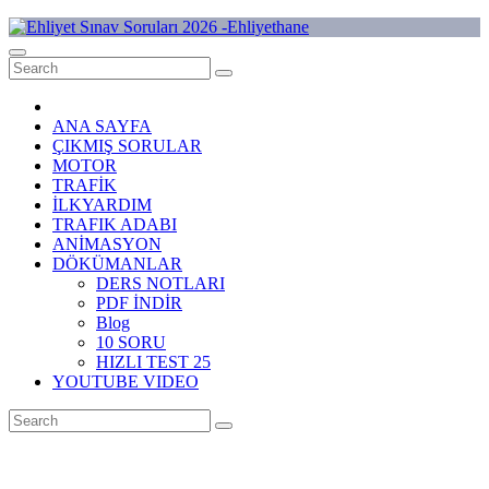
Skip
to
Ehliyet Sınav Soruları 2026 -Ehliyethane
content
ANA SAYFA
ÇIKMIŞ SORULAR
MOTOR
TRAFİK
İLKYARDIM
TRAFIK ADABI
ANİMASYON
DÖKÜMANLAR
DERS NOTLARI
PDF İNDİR
Blog
10 SORU
HIZLI TEST 25
YOUTUBE VIDEO