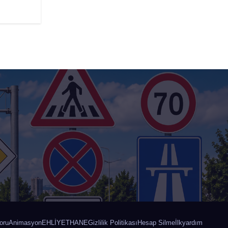
oru
Animasyon
EHLİYETHANE
Gizlilik Politikası
Hesap Silme
İlkyardım