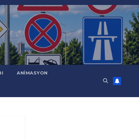
BI
ANİMASYON