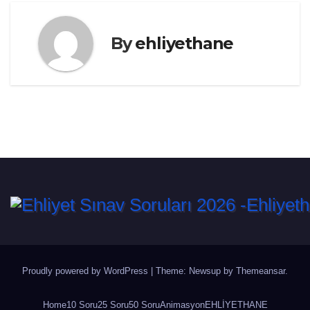
By
ehliyethane
Proudly powered by WordPress
|
Theme: Newsup by
Themeansar
.
Home
10 Soru
25 Soru
50 Soru
Animasyon
EHLİYETHANE