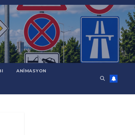
BI
ANİMASYON