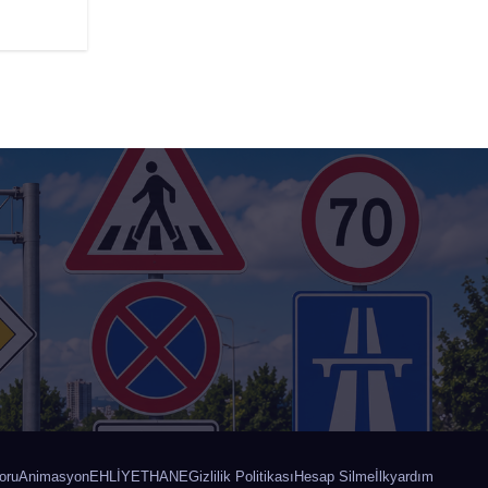
oru
Animasyon
EHLİYETHANE
Gizlilik Politikası
Hesap Silme
İlkyardım