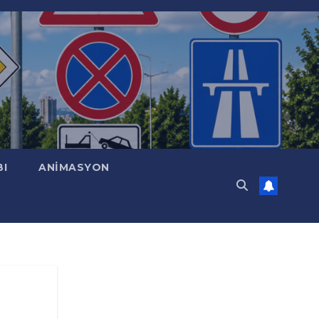
BI
ANİMASYON