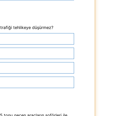
i trafiği tehlikeye düşürmez?
5 tonu geçen araçların şoförleri ile