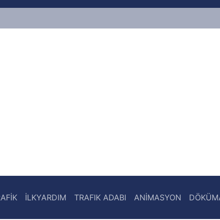
AFİK
İLKYARDIM
TRAFIK ADABI
ANİMASYON
DÖKÜM