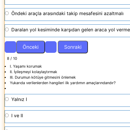
Öndeki araçla arasındaki takip mesafesini azaltmalı
Daralan yol kesiminde karşıdan gelen araca yol verme
8 / 10
I. Yaşamı korumak
II. İyileşmeyi kolaylaştırmak
III. Durumun kötüye gitmesini önlemek
Yukarıda verilenlerden hangileri ilk yardımın amaçlarındandır?
Yalnız I
I ve II