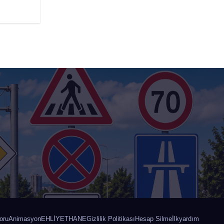
oru
Animasyon
EHLİYETHANE
Gizlilik Politikası
Hesap Silme
İlkyardım