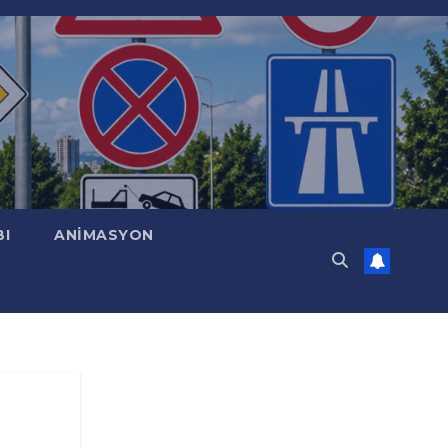
BI
ANİMASYON