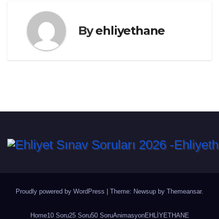
By
ehliyethane
Proudly powered by WordPress
|
Theme: Newsup by
Themeansar
.
Home
10 Soru
25 Soru
50 Soru
Animasyon
EHLİYETHANE