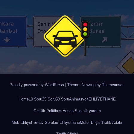
Proudly powered by WordPress
|
Theme: Newsup by
Themeansar
.
Home
10 Soru
25 Soru
50 Soru
Animasyon
EHLİYETHANE
Gizlilik Politikası
Hesap Silme
İlkyardım
Meb Ehliyet Sınav Soruları Ehliyethane
Motor Bilgisi
Trafik Adabı