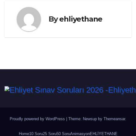
By
ehliyethane
Proudly powered by WordPress
|
Theme: Newsup by
Themeansar
.
Home
10 Soru
25 Soru
50 Soru
Animasyon
EHLİYETHANE