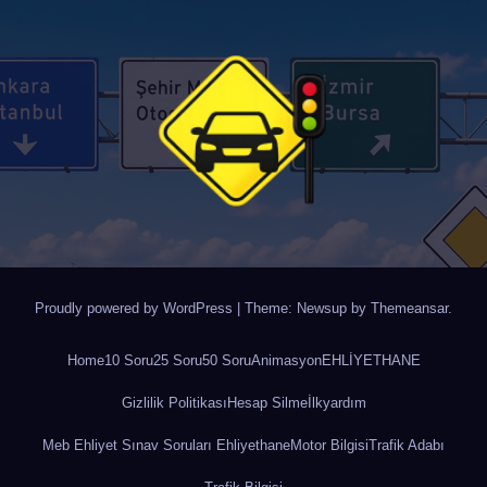
Proudly powered by WordPress
|
Theme: Newsup by
Themeansar
.
Home
10 Soru
25 Soru
50 Soru
Animasyon
EHLİYETHANE
Gizlilik Politikası
Hesap Silme
İlkyardım
Meb Ehliyet Sınav Soruları Ehliyethane
Motor Bilgisi
Trafik Adabı