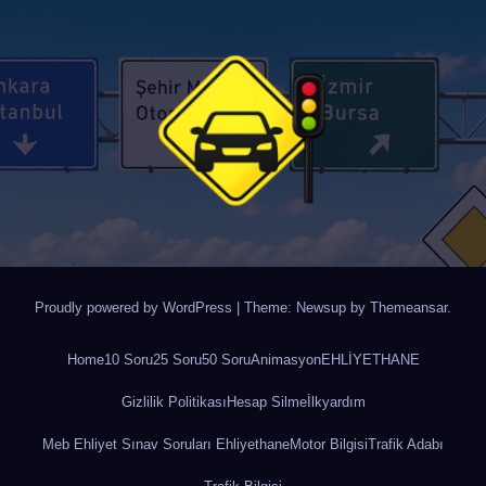
Proudly powered by WordPress
|
Theme: Newsup by
Themeansar
.
Home
10 Soru
25 Soru
50 Soru
Animasyon
EHLİYETHANE
Gizlilik Politikası
Hesap Silme
İlkyardım
Meb Ehliyet Sınav Soruları Ehliyethane
Motor Bilgisi
Trafik Adabı