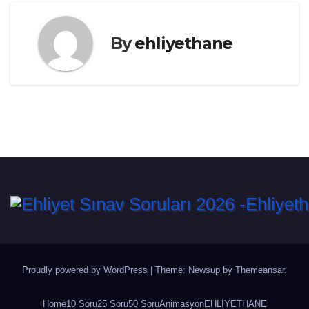
By
ehliyethane
Proudly powered by WordPress
|
Theme: Newsup by
Themeansar
.
Home
10 Soru
25 Soru
50 Soru
Animasyon
EHLİYETHANE