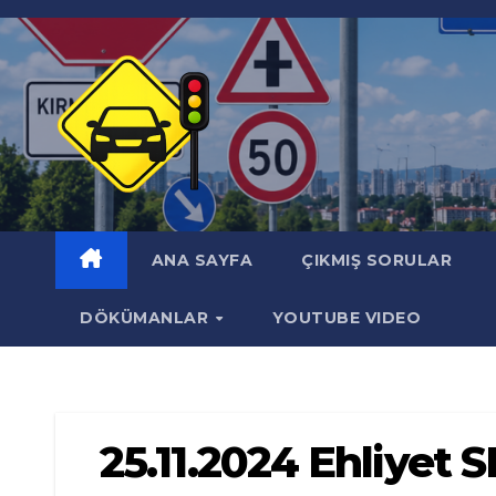
Skip
to
content
ANA SAYFA
ÇIKMIŞ SORULAR
DÖKÜMANLAR
YOUTUBE VIDEO
25.11.2024 Ehliyet