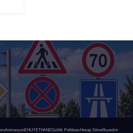
oru
Animasyon
EHLİYETHANE
Gizlilik Politikası
Hesap Silme
İlkyardım