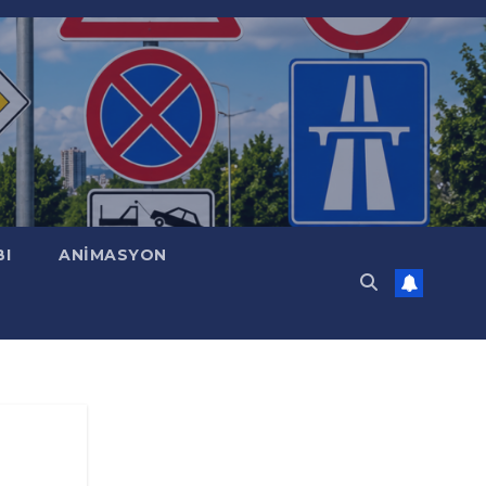
BI
ANİMASYON