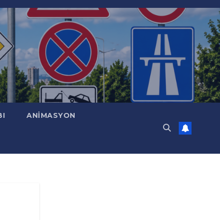
BI
ANİMASYON