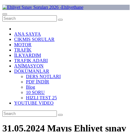
Skip
to
Ehliyet Sınav Soruları 2026 -Ehliyethane
content
ANA SAYFA
ÇIKMIŞ SORULAR
MOTOR
TRAFİK
İLKYARDIM
TRAFIK ADABI
ANİMASYON
DÖKÜMANLAR
DERS NOTLARI
PDF İNDİR
Blog
10 SORU
HIZLI TEST 25
YOUTUBE VIDEO
31.05.2024 Mayıs Ehliyet sınav