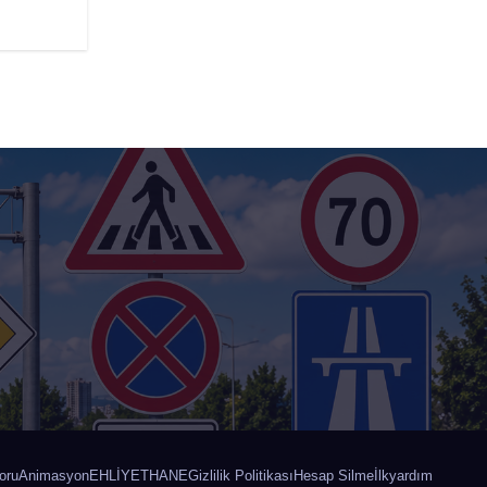
oru
Animasyon
EHLİYETHANE
Gizlilik Politikası
Hesap Silme
İlkyardım