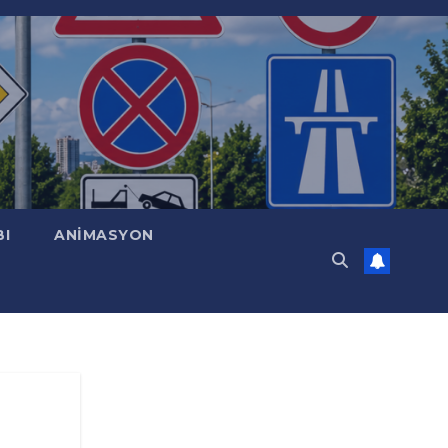
BI
ANİMASYON