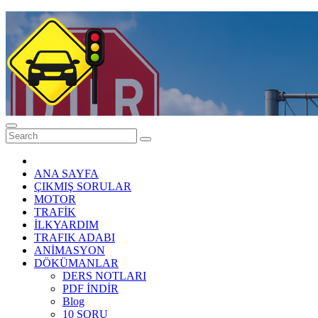
Skip
to
content
Ehliyet Sınav Soruları 2026 -Ehliyethane
ANA SAYFA
ÇIKMIŞ SORULAR
MOTOR
TRAFİK
İLKYARDIM
TRAFIK ADABI
ANİMASYON
DÖKÜMANLAR
DERS NOTLARI
PDF İNDİR
Blog
10 SORU