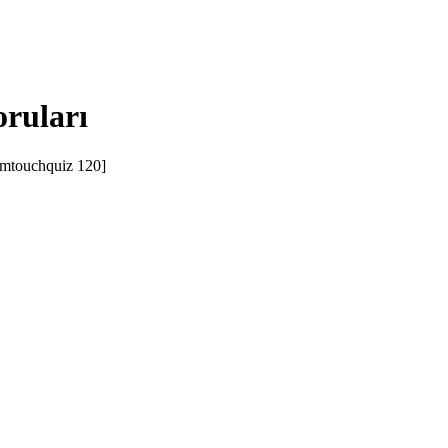
oruları
ı[mtouchquiz 120]