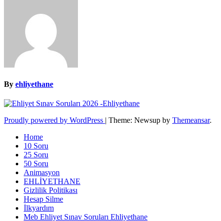
By
ehliyethane
Proudly powered by WordPress
|
Theme: Newsup by
Themeansar
.
Home
10 Soru
25 Soru
50 Soru
Animasyon
EHLİYETHANE
Gizlilik Politikası
Hesap Silme
İlkyardım
Meb Ehliyet Sınav Soruları Ehliyethane