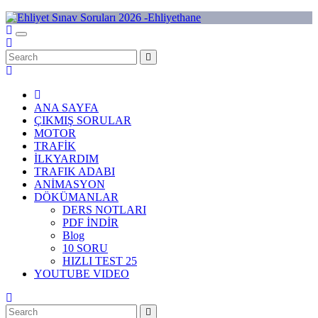
Skip
to
Ehliyet Sınav Soruları 2026 -Ehliyethane
content
ANA SAYFA
ÇIKMIŞ SORULAR
MOTOR
TRAFİK
İLKYARDIM
TRAFIK ADABI
ANİMASYON
DÖKÜMANLAR
DERS NOTLARI
PDF İNDİR
Blog
10 SORU
HIZLI TEST 25
YOUTUBE VIDEO