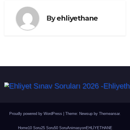
By
ehliyethane
Proudly powered by WordPress
|
Theme: Newsup by
Themeansar
.
Home
10 Soru
25 Soru
50 Soru
Animasyon
EHLİYETHANE