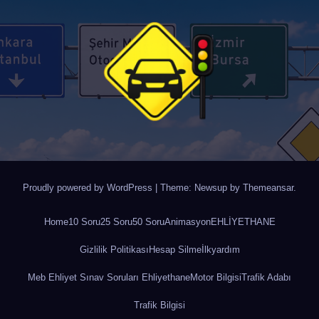
Proudly powered by WordPress
|
Theme: Newsup by
Themeansar
.
Home
10 Soru
25 Soru
50 Soru
Animasyon
EHLİYETHANE
Gizlilik Politikası
Hesap Silme
İlkyardım
Meb Ehliyet Sınav Soruları Ehliyethane
Motor Bilgisi
Trafik Adabı
Trafik Bilgisi