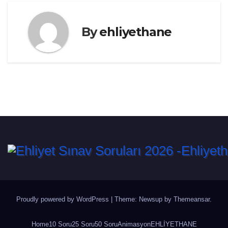
By
ehliyethane
Proudly powered by WordPress
|
Theme: Newsup by
Themeansar
.
Home
10 Soru
25 Soru
50 Soru
Animasyon
EHLİYETHANE