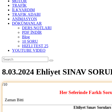
MOTOR
TRAFİK
İLKYARDIM
TRAFIK ADABI
ANİMASYON
DÖKÜMANLAR
DERS NOTLARI
PDF İNDİR
Blog
10 SORU
HIZLI TEST 25
YOUTUBE VIDEO
8.03.2024 Ehliyet SINAV SOR
/10
Her Seferinde Farklı Sor
Zaman Bitti
Ehliyet Sınav Soruları