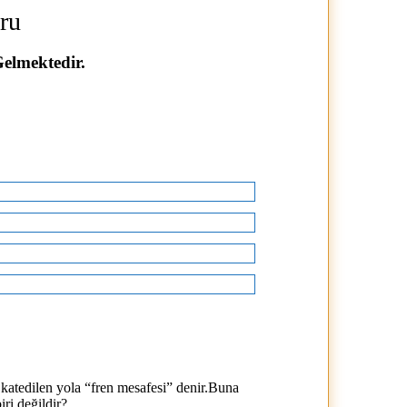
ru
Gelmektedir.
 katedilen yola “fren mesafesi” denir.Buna
iri değildir?