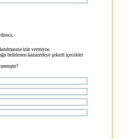
rdımcı;
llanılmasına izin vermiyor,
uğu belirlenen kazazedeye şekerli içecekler
ranmıştır?