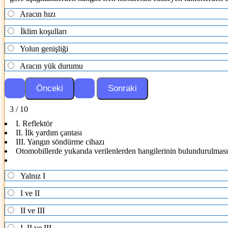
Aracın hızı
İklim koşulları
Yolun genişliği
Aracın yük durumu
3 / 10
I. Reflektör
II. İlk yardım çantası
III. Yangın söndürme cihazı
Otomobillerde yukarıda verilenlerden hangilerinin bulundurulmas
Yalnız I
I ve II
II ve III
I, II ve III