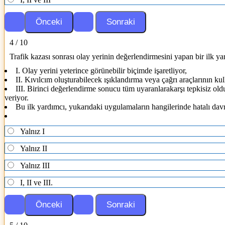
4 / 10
Trafik kazası sonrası olay yerinin değerlendirmesini yapan bir ilk ya
I. Olay yerini yeterince görünebilir biçimde işaretliyor,
II. Kıvılcım oluşturabilecek ışıklandırma veya çağrı araçlarının ku
III. Birinci değerlendirme sonucu tüm uyaranlarakarşı tepkisiz old
veriyor.
Bu ilk yardımcı, yukarıdaki uygulamaların hangilerinde hatalı dav
Yalnız I
Yalnız II
Yalnız III
I, II ve III.