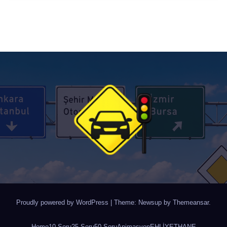
Proudly powered by WordPress
|
Theme: Newsup by
Themeansar
.
Home
10 Soru
25 Soru
50 Soru
Animasyon
EHLİYETHANE