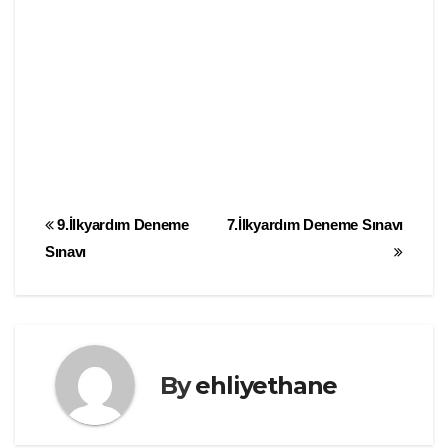
Yazı
9.İlkyardım Deneme
7.İlkyardım Deneme Sınavı
Sınavı
gezinmesi
By
ehliyethane