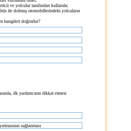
karı vurmasını önler.
ücü ve yolcular tarafından kullanılır.
nibüs ile dolmuş otomobillerindeki yolcuların
en hangileri doğrudur?
ında, ilk yardımcının dikkat etmesi
 yutmasının sağlanması