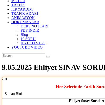
MOTOR
TRAFİK
İLKYARDIM
TRAFIK ADABI
ANİMASYON
DÖKÜMANLAR
DERS NOTLARI
PDF İNDİR
Blog
10 SORU
HIZLI TEST 25
YOUTUBE VIDEO
9.05.2025 Ehliyet SINAV SOR
/10
Her Seferinde Farklı Sor
Zaman Bitti
Ehliyet Sınav Soruları