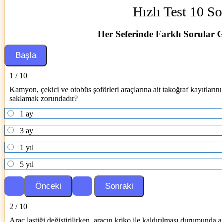
Hızlı Test 10 So
Her Seferinde Farklı Sorular 
1 / 10
Kamyon, çekici ve otobüs şoförleri araçlarına ait takoğraf kayıtlarını 
saklamak zorundadır?
1 ay
3 ay
1 yıl
5 yıl
2 / 10
Araç lastiği değiştirilirken, aracın kriko ile kaldırılması durumunda 