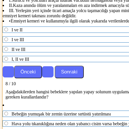
I.Sürücü ve yolcuları araçta tutarak vücudun ilerisağasola veya yu
II.Kaza anında ölüm ve yaralanmaları en aza indirmek amacıyla sür
III. Yerleşim yeri içinde ticari amaçla yolcu taşımacılığı yapan mi
emniyet kemeri takması zorunlu değildir.
•Emniyet kemeri ve kullanımıyla ilgili olarak yukarıda verilenlerd
I ve II
I ve III
II ve III
I, II ve III
8 / 10
Aşağıdakilerden hangisi bebeklere yapılan yapay solunum uygulamas
gereken kurallardandır?
Bebeğin yumuşak bir zemin üzerine sırtüstü yatırılması
Hava yolu tıkanıklığına neden olan yabancı cisim varsa bebeğin