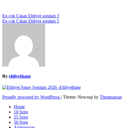
Yazı
En çok Çıkan Ehliyet soruları 3
En çok Çıkan Ehliyet soruları 5
gezinmesi
By
ehliyethane
Proudly powered by WordPress
|
Theme: Newsup by
Themeansar
.
Home
10 Soru
25 Soru
50 Soru
Animasyon