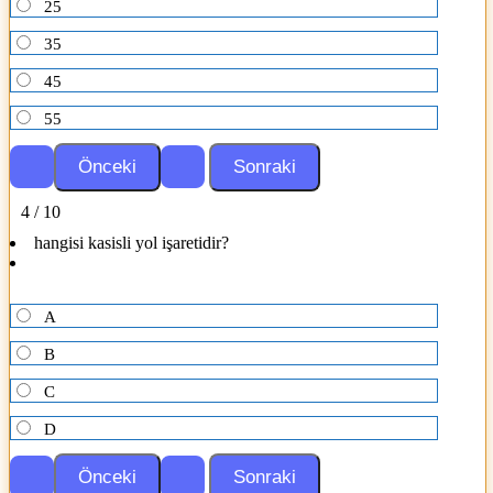
25
35
45
55
4 / 10
hangisi kasisli yol işaretidir?
A
B
C
D