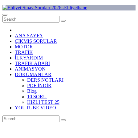
Skip
to
Ehliyet Sınav Soruları 2026 -Ehliyethane
content
ANA SAYFA
ÇIKMIŞ SORULAR
MOTOR
TRAFİK
İLKYARDIM
TRAFIK ADABI
ANİMASYON
DÖKÜMANLAR
DERS NOTLARI
PDF İNDİR
Blog
10 SORU
HIZLI TEST 25
YOUTUBE VIDEO