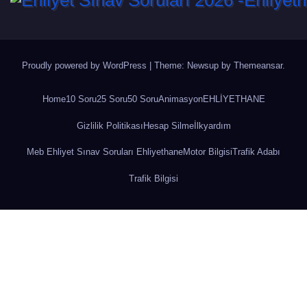
Proudly powered by WordPress
|
Theme: Newsup by
Themeansar
.
Home
10 Soru
25 Soru
50 Soru
Animasyon
EHLİYETHANE
Gizlilik Politikası
Hesap Silme
İlkyardım
Meb Ehliyet Sınav Soruları Ehliyethane
Motor Bilgisi
Trafik Adabı
Trafik Bilgisi