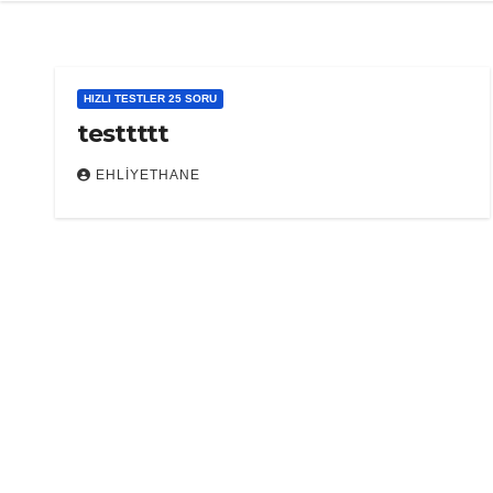
HIZLI TESTLER 25 SORU
testtttt
EHLIYETHANE