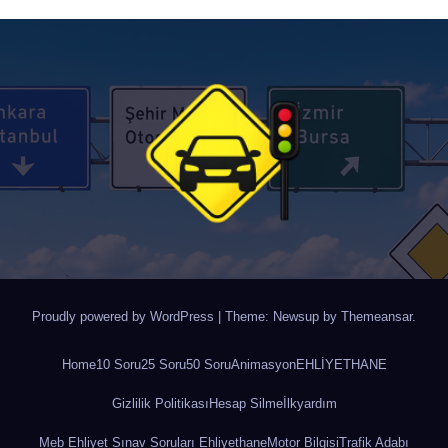
Proudly powered by WordPress
|
Theme: Newsup by
Themeansar
.
Home
10 Soru
25 Soru
50 Soru
Animasyon
EHLİYETHANE
Gizlilik Politikası
Hesap Silme
İlkyardım
Meb Ehliyet Sınav Soruları Ehliyethane
Motor Bilgisi
Trafik Adabı