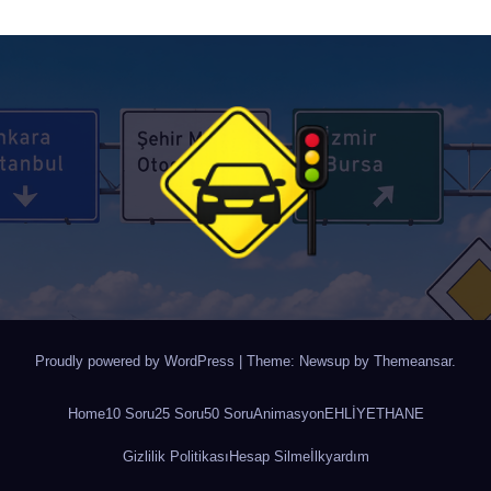
Proudly powered by WordPress
|
Theme: Newsup by
Themeansar
.
Home
10 Soru
25 Soru
50 Soru
Animasyon
EHLİYETHANE
Gizlilik Politikası
Hesap Silme
İlkyardım