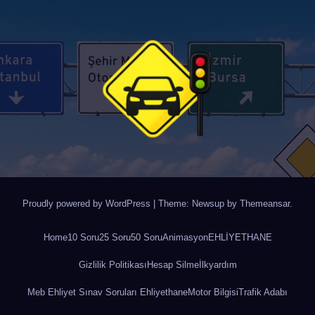
Proudly powered by WordPress
|
Theme: Newsup by
Themeansar
.
Home
10 Soru
25 Soru
50 Soru
Animasyon
EHLİYETHANE
Gizlilik Politikası
Hesap Silme
İlkyardım
Meb Ehliyet Sınav Soruları Ehliyethane
Motor Bilgisi
Trafik Adabı