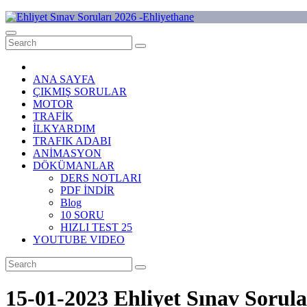
Skip
to
Ehliyet Sınav Soruları 2026 -Ehliyethane
content
ANA SAYFA
ÇIKMIŞ SORULAR
MOTOR
TRAFİK
İLKYARDIM
TRAFIK ADABI
ANİMASYON
DÖKÜMANLAR
DERS NOTLARI
PDF İNDİR
Blog
10 SORU
HIZLI TEST 25
YOUTUBE VIDEO
15-01-2023 Ehliyet Sınav Sorula