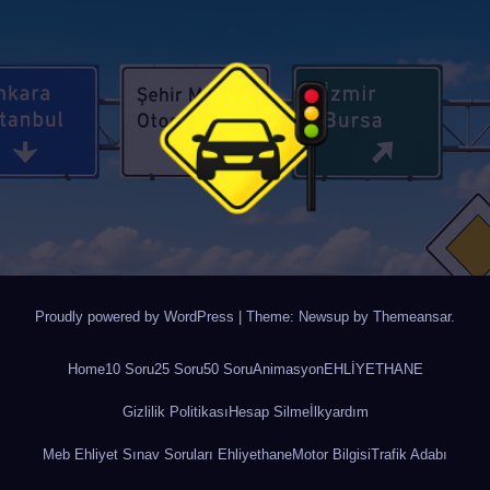
Proudly powered by WordPress
|
Theme: Newsup by
Themeansar
.
Home
10 Soru
25 Soru
50 Soru
Animasyon
EHLİYETHANE
Gizlilik Politikası
Hesap Silme
İlkyardım
Meb Ehliyet Sınav Soruları Ehliyethane
Motor Bilgisi
Trafik Adabı