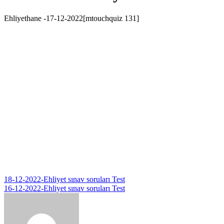
Ehliyethane -17-12-2022[mtouchquiz 131]
Yazı
18-12-2022-Ehliyet sınav soruları Test
16-12-2022-Ehliyet sınav soruları Test
gezinmesi