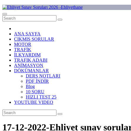
Skip
to
Ehliyet Sınav Soruları 2026 -Ehliyethane
content
ANA SAYFA
ÇIKMIŞ SORULAR
MOTOR
TRAFİK
İLKYARDIM
TRAFIK ADABI
ANİMASYON
DÖKÜMANLAR
DERS NOTLARI
PDF İNDİR
Blog
10 SORU
HIZLI TEST 25
YOUTUBE VIDEO
17-12-2022-Ehliyet sınav sorular