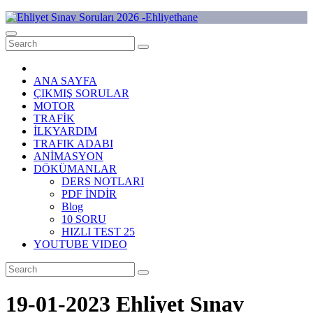
Skip
to
Ehliyet Sınav Soruları 2026 -Ehliyethane
content
ANA SAYFA
ÇIKMIŞ SORULAR
MOTOR
TRAFİK
İLKYARDIM
TRAFIK ADABI
ANİMASYON
DÖKÜMANLAR
DERS NOTLARI
PDF İNDİR
Blog
10 SORU
HIZLI TEST 25
YOUTUBE VIDEO
19-01-2023 Ehliyet Sınav