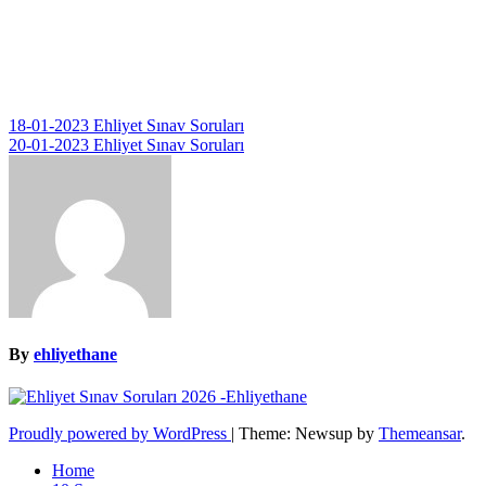
Yazı
18-01-2023 Ehliyet Sınav Soruları
20-01-2023 Ehliyet Sınav Soruları
gezinmesi
By
ehliyethane
Proudly powered by WordPress
|
Theme: Newsup by
Themeansar
.
Home