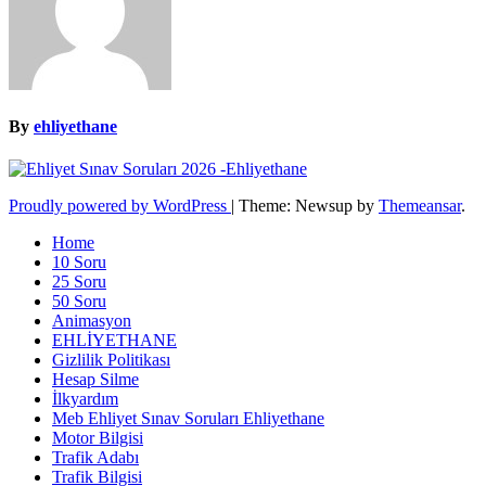
By
ehliyethane
Proudly powered by WordPress
|
Theme: Newsup by
Themeansar
.
Home
10 Soru
25 Soru
50 Soru
Animasyon
EHLİYETHANE
Gizlilik Politikası
Hesap Silme
İlkyardım
Meb Ehliyet Sınav Soruları Ehliyethane
Motor Bilgisi
Trafik Adabı
Trafik Bilgisi