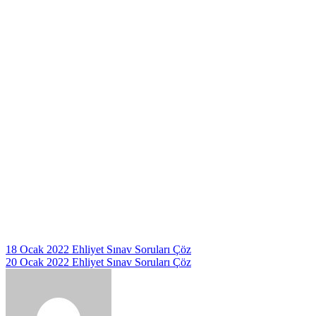
Yazı
18 Ocak 2022 Ehliyet Sınav Soruları Çöz
20 Ocak 2022 Ehliyet Sınav Soruları Çöz
gezinmesi