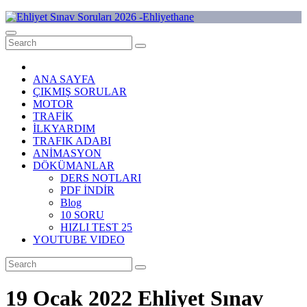
Skip
to
Ehliyet Sınav Soruları 2026 -Ehliyethane
content
ANA SAYFA
ÇIKMIŞ SORULAR
MOTOR
TRAFİK
İLKYARDIM
TRAFIK ADABI
ANİMASYON
DÖKÜMANLAR
DERS NOTLARI
PDF İNDİR
Blog
10 SORU
HIZLI TEST 25
YOUTUBE VIDEO
19 Ocak 2022 Ehliyet Sınav