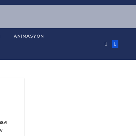
I
ANİMASYON
navı
av