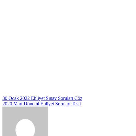
Yazı
30 Ocak 2022 Ehliyet Sınav Soruları Çöz
2020 Mart Dönemi Ehliyet Soruları Testi
gezinmesi