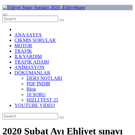
Skip
to
Ehliyet Sınav Soruları 2026 -Ehliyethane
content
ANA SAYFA
ÇIKMIŞ SORULAR
MOTOR
TRAFİK
İLKYARDIM
TRAFIK ADABI
ANİMASYON
DÖKÜMANLAR
DERS NOTLARI
PDF İNDİR
Blog
10 SORU
HIZLI TEST 25
YOUTUBE VIDEO
2020 Şubat Ayı Ehliyet sınavı