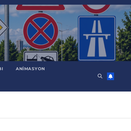
BI
ANİMASYON