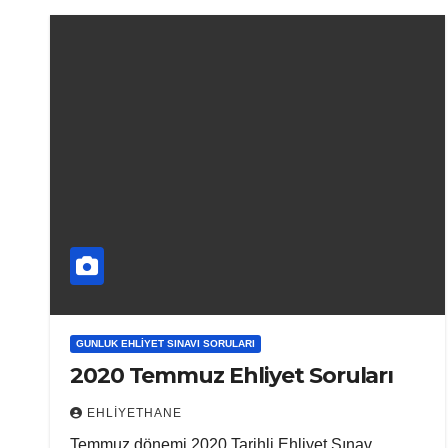
GUNLUK EHLIYET SINAVI SORULARI
2020 Temmuz Ehliyet Soruları
EHLIYETHANE
Temmuz dönemi 2020 Tarihli Ehliyet Sınav