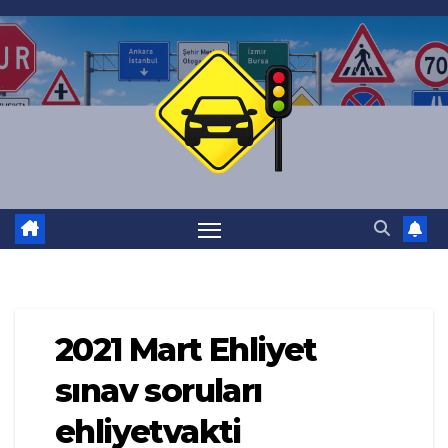
Skip
to
content
2021 Mart Ehliyet
sınav soruları
ehliyetvakti