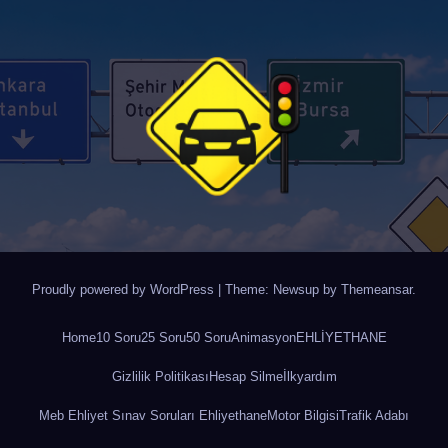
Proudly powered by WordPress
|
Theme: Newsup by
Themeansar
.
Home
10 Soru
25 Soru
50 Soru
Animasyon
EHLİYETHANE
Gizlilik Politikası
Hesap Silme
İlkyardım
Meb Ehliyet Sınav Soruları Ehliyethane
Motor Bilgisi
Trafik Adabı