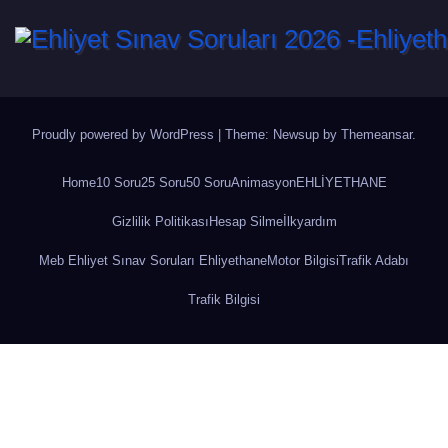
Proudly powered by WordPress
|
Theme: Newsup by
Themeansar
.
Home
10 Soru
25 Soru
50 Soru
Animasyon
EHLİYETHANE
Gizlilik Politikası
Hesap Silme
İlkyardım
Meb Ehliyet Sınav Soruları Ehliyethane
Motor Bilgisi
Trafik Adabı
Trafik Bilgisi