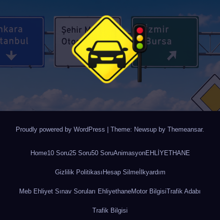
Proudly powered by WordPress
|
Theme: Newsup by
Themeansar
.
Home
10 Soru
25 Soru
50 Soru
Animasyon
EHLİYETHANE
Gizlilik Politikası
Hesap Silme
İlkyardım
Meb Ehliyet Sınav Soruları Ehliyethane
Motor Bilgisi
Trafik Adabı
Trafik Bilgisi